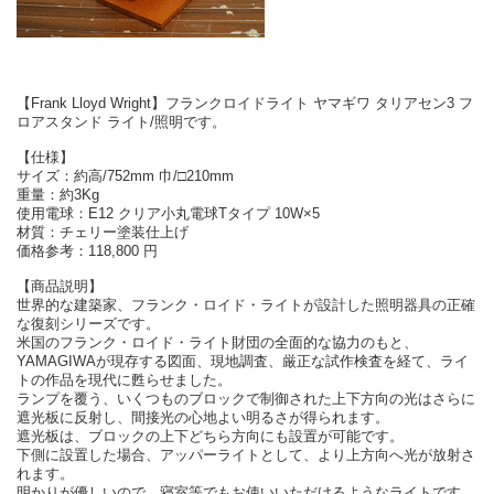
【Frank Lloyd Wright】フランクロイドライト ヤマギワ タリアセン3 フ
ロアスタンド ライト/照明です。
【仕様】
サイズ：約高/752mm 巾/□210mm
重量：約3Kg
使用電球：E12 クリア小丸電球Tタイプ 10W×5
材質：チェリー塗装仕上げ
価格参考：118,800 円
【商品説明】
世界的な建築家、フランク・ロイド・ライトが設計した照明器具の正確
な復刻シリーズです。
米国のフランク・ロイド・ライト財団の全面的な協力のもと、
YAMAGIWAが現存する図面、現地調査、厳正な試作検査を経て、ライ
トの作品を現代に甦らせました。
ランプを覆う、いくつものブロックで制御された上下方向の光はさらに
遮光板に反射し、間接光の心地よい明るさが得られます。
遮光板は、ブロックの上下どちら方向にも設置が可能です。
下側に設置した場合、アッパーライトとして、より上方向へ光が放射さ
れます。
明かりが優しいので、寝室等でもお使いいただけるようなライトです。