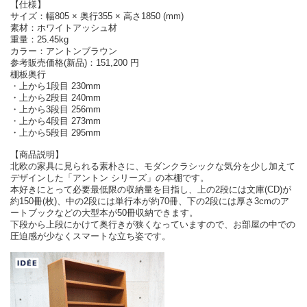
【仕様】
サイズ：幅805 × 奥行355 × 高さ1850 (mm)
素材：ホワイトアッシュ材
重量：25.45kg
カラー：アントンブラウン
参考販売価格(新品)：151,200 円
棚板奥行
・上から1段目 230mm
・上から2段目 240mm
・上から3段目 256mm
・上から4段目 273mm
・上から5段目 295mm
【商品説明】
北欧の家具に見られる素朴さに、モダンクラシックな気分を少し加えて
デザインした「アントン シリーズ」の本棚です。
本好きにとって必要最低限の収納量を目指し、上の2段には文庫(CD)が
約150冊(枚)、中の2段には単行本が約70冊、下の2段には厚さ3cmのア
ートブックなどの大型本が50冊収納できます。
下段から上段にかけて奥行きが狭くなっていますので、お部屋の中での
圧迫感が少なくスマートな立ち姿です。