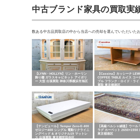
中古ブランド家具の買取実
数ある中古品買取店の中から当店への売却を選んでいただいた
【LYNN・HOLLYN】リン・ホーリン
【Cassina】カッシーナ LEW
飾り棚 ガラスキャビネット アイボリ
COFFEE TABLE ルイス コ
ー 大型 出張買取 神奈川県横浜市旭区
ブル フランク・ロイド・ライ
買取 東京都港区
【テンピュール】Tempur Zero-G 400
【高級ペルシャ絨毯】ウール 
ゼロジー400 シングル 電動リクライニ
ラグ カーペット 2650×1550
ングベッド & オリジナル19 マットレ
東京都港区
ス 出張買取 東京都世田谷区