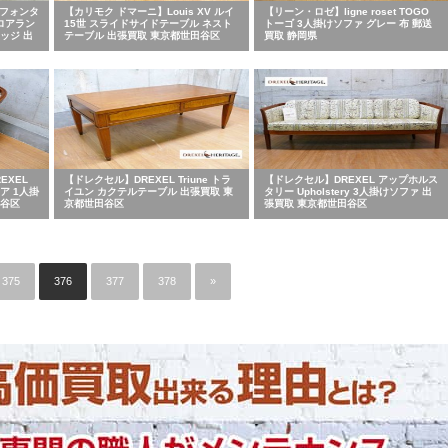
e フォンタ
【カリモク ドマーニ】Louis XV ルイ
【リーン・ロゼ】ligne roset TOGO
フロアラン
15世 スライドサイドテーブル ネスト
トーゴ 3人掛けソファ グレー 布 郵送
ッジ 出
テーブル 出張買取 東京都世田谷区
買取 静岡県
EXEL
【ドレクセル】DREXEL Triune トラ
【ドレクセル】DREXEL アップホルス
ェア 1人掛
イユン カクテルテーブル 出張買取 東
タリー Upholstery 3人掛けソファ 出
田谷区
京都世田谷区
張買取 東京都世田谷区
375
376
377
378
»