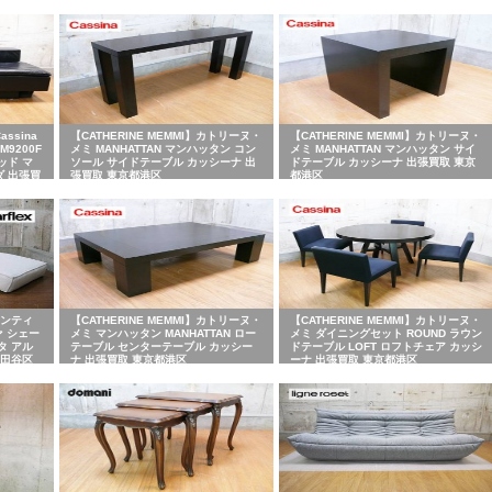
sina
【CATHERINE MEMMI】カトリーヌ・
【CATHERINE MEMMI】カトリーヌ・
KM9200F
メミ MANHATTAN マンハッタン コン
メミ MANHATTAN マンハッタン サイ
ッド マ
ソール サイドテーブル カッシーナ 出
ドテーブル カッシーナ 出張買取 東京
ダ 出張買
張買取 東京都港区
都港区
レンティ
【CATHERINE MEMMI】カトリーヌ・
【CATHERINE MEMMI】カトリーヌ・
ァ シェー
メミ マンハッタン MANHATTAN ロー
メミ ダイニングセット ROUND ラウン
タ アル
テーブル センターテーブル カッシー
ドテーブル LOFT ロフトチェア カッシ
世田谷区
ナ 出張買取 東京都港区
ーナ 出張買取 東京都港区