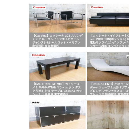
【Cassina】カッシーナ LC1 スリング
【カッシーナ・イクスシー】Cas
チェア ル・コルビュジエ &ピエール・
ixc. POSITION(ポジション) 
ジャンヌレ&シャルロット・ペリアン
電動リクライニング ソファベ
出張買取 東京都港区
ッサージ機能 キング&ミラン
取 東京都渋谷区
【CATHERINE MEMMI】カトリーヌ・
【PAOLA LENTI】パオラ・
メミ MANHATTAN マンハッタン デス
Wave ウェーブ 1人掛けソフ
ク 引出し付き テーブル Cassina カッ
ズロング フランチェスコ・ロ
シーナ 出張買取 東京都港区
フレックス 出張買取 東京都