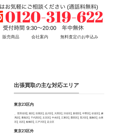
販売商品
会社案内
無料査定のお申込み
出張買取の主な対応エリア
東京23区内
世田谷区
港区
目黒区
品川区
大田区
渋谷区
新宿区
中野区
杉並区
練
馬区
豊島区
千代田区
文京区
中央区
江東区
墨田区
荒川区
葛飾区
台東
区
北区
板橋区
江戸川区
足立区
東京23区外