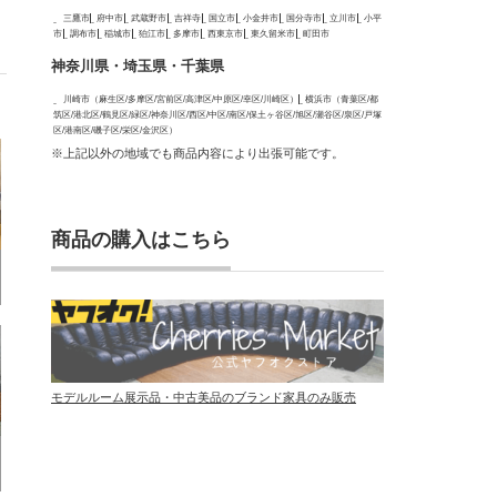
三鷹市
府中市
武蔵野市
吉祥寺
国立市
小金井市
国分寺市
立川市
小平
市
調布市
稲城市
狛江市
多摩市
西東京市
東久留米市
町田市
神奈川県・埼玉県・千葉県
川崎市（麻生区/多摩区/宮前区/高津区/中原区/幸区/川崎区）
横浜市（青葉区/都
筑区/港北区/鶴見区/緑区/神奈川区/西区/中区/南区/保土ヶ谷区/旭区/瀬谷区/泉区/戸塚
区/港南区/磯子区/栄区/金沢区）
※上記以外の地域でも商品内容により出張可能です。
商品の購入はこちら
モデルルーム展示品・中古美品のブランド家具のみ販売