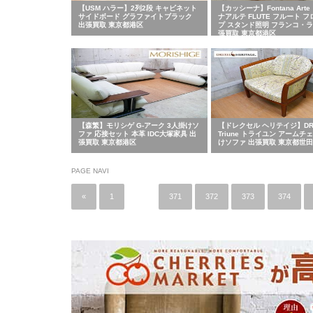
【USM ハラー】2列2段 キャビネット
【カッシーナ】Fontana Art
サイドボード グラファイトブラック
ナアルテ FLUTE フルート 
出張買取 東京都港区
プ スタンド照明 フランコ・ラ
張買取 東京都港区
【森繁】モリシゲ G-アーク 3人掛けソ
【ドレクセル ヘリテイジ】DR
ファ 応接セット 本革 IDC大塚家具 出
Triune トライユン アームチ
張買取 東京都港区
けソファ 出張買取 東京都世
PAGE NAVI
«
1
…
371
372
373
374