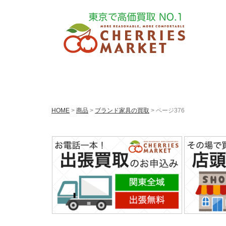
HOME
>
商品
>
ブランド家具の買取
> ページ376