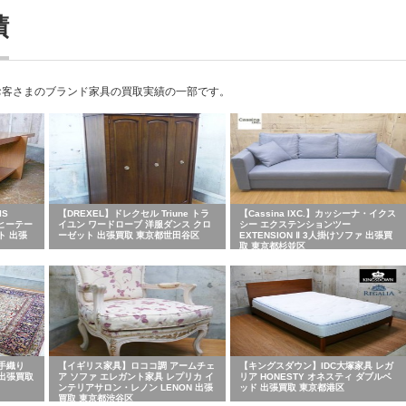
績
お客さまのブランド家具の買取実績の一部です。
IS
【DREXEL】ドレクセル Triune トラ
【Cassina IXC.】カッシーナ・イクス
ーヒーテー
イユン ワードローブ 洋服ダンス クロ
シー エクステンションツー
ト 出張
ーゼット 出張買取 東京都世田谷区
EXTENSION Ⅱ 3人掛けソファ 出張買
取 東京都杉並区
手織り
【イギリス家具】ロココ調 アームチェ
【キングスダウン】IDC大塚家具 レガ
 出張買取
ア ソファ エレガント家具 レプリカ イ
リア HONESTY オネスティ ダブルベ
ンテリアサロン・レノン LENON 出張
ッド 出張買取 東京都港区
買取 東京都渋谷区