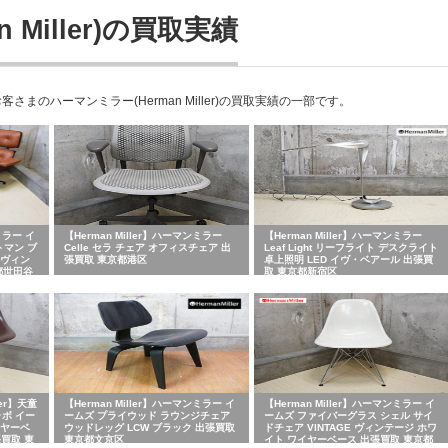
Miller)の買取実績
のハーマンミラー(Herman Miller)の買取実績の一部です。
ミラー イ
【Herman Miller】ハーマンミラー
【Herman Miller】ハーマンミラー
トマン ブ
Celle セラ チェア オフィスチェア 出
Leaf Light リーフライト デスクライト
 ヴィン
張買取 東京都港区
卓上照明 LED イヴ・ベアール 出張買
都世田谷
取 東京都新宿区
ler】天童
【Herman Miller】ハーマンミラー イ
【Herman Miller】ハーマンミラー イ
ラボ イー
ームズ プライウッド ラウンジチェア
ームズ ファイバーグラス シェル サイ
イヤーベ
ウッドレッグ LCW ブラック 出張買取
ドチェア VINTAGE ヴィンテージ ホワ
張買取 東
東京都文京区
イト ワイヤーベース 出張買取 東京都