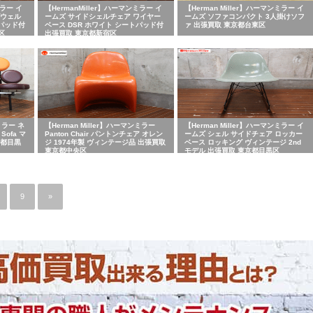
ミラー イ
【HermanMiller】ハーマンミラー イ
【Herman Miller】ハーマンミラー イ
ダウェル
ームズ サイドシェルチェア ワイヤー
ームズ ソファコンパクト 3人掛けソフ
トパッド付
ベース DSR ホワイト シートパッド付
ァ 出張買取 東京都台東区
区
出張買取 東京都新宿区
ミラー ネ
【Herman Miller】ハーマンミラー
【Herman Miller】ハーマンミラー イ
 Sofa マ
Panton Chair パントンチェア オレン
ームズ シェル サイドチェア ロッカー
京都目黒
ジ 1974年製 ヴィンテージ品 出張買取
ベース ロッキング ヴィンテージ 2nd
東京都中央区
モデル 出張買取 東京都目黒区
9
»