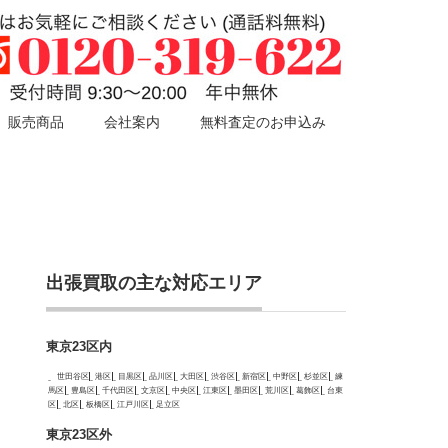
販売商品
会社案内
無料査定のお申込み
出張買取の主な対応エリア
東京23区内
世田谷区
港区
目黒区
品川区
大田区
渋谷区
新宿区
中野区
杉並区
練
馬区
豊島区
千代田区
文京区
中央区
江東区
墨田区
荒川区
葛飾区
台東
区
北区
板橋区
江戸川区
足立区
東京23区外