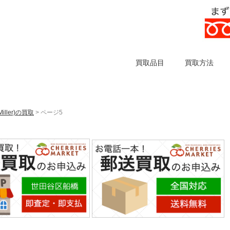
買取品目
買取方法
iller)の買取
> ページ5