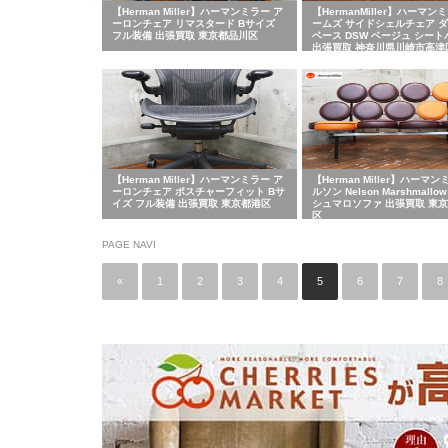
【Herman Miller】ハーマンミラー ア
【HermanMiller】ハーマン
ーロンチェア リマスタード Bサイズ
ームズ サイドシェルチェア 
フル装備 出張買取 東京都品川区
ベース DSW ベージュ シー
出張買取 神奈川県川崎市高津
【Herman Miller】ハーマンミラー ア
【Herman Miller】ハーマン
ーロンチェア ポスチャーフィット Bサ
ルソン Nelson Marshmallow
イズ フル装備 出張買取 東京都港区
シュマロソファ 出張買取 東
区
PAGE NAVI
«
1
2
3
4
5
6
7
8