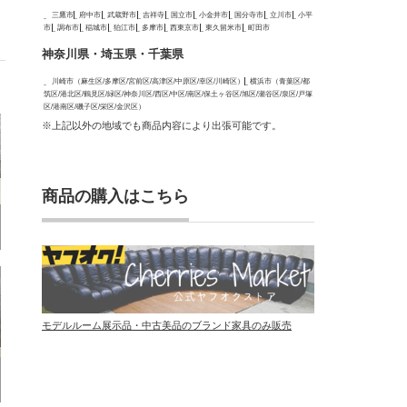
三鷹市
府中市
武蔵野市
吉祥寺
国立市
小金井市
国分寺市
立川市
小平
市
調布市
稲城市
狛江市
多摩市
西東京市
東久留米市
町田市
神奈川県・埼玉県・千葉県
川崎市（麻生区/多摩区/宮前区/高津区/中原区/幸区/川崎区）
横浜市（青葉区/都
筑区/港北区/鶴見区/緑区/神奈川区/西区/中区/南区/保土ヶ谷区/旭区/瀬谷区/泉区/戸塚
区/港南区/磯子区/栄区/金沢区）
※上記以外の地域でも商品内容により出張可能です。
商品の購入はこちら
モデルルーム展示品・中古美品のブランド家具のみ販売