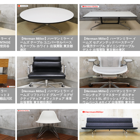
武蔵野市
ミラー イ
【Herman Miller】ハーマンミラー イ
【Herman Miller】ハーマンミラー イ
NTAGE
ームズ テーブル ユニバーサルベース
ームズ セグメンテッドベーステーブ
都世田谷
丸テーブル ホワイト 出張買取 東京都
ル/長方テーブル ダイニングテーブル
港区
デスク 出張買取 東京都台東区
ンミラー
【Herman Miller】ハーマンミラー イ
【Herman Miller】ハーマンミラー ア
ット 2
ームズ ソフトパッド グループ エグゼ
ーロンチェア リマスタード ポスチャ
京都品川区
クティブチェア オフィスチェア 本革
ーフィットSL ポリッシュドアルミニ
出張買取 東京都目黒区
ウムベース Aサイズ 出張買取 東京都
文京区