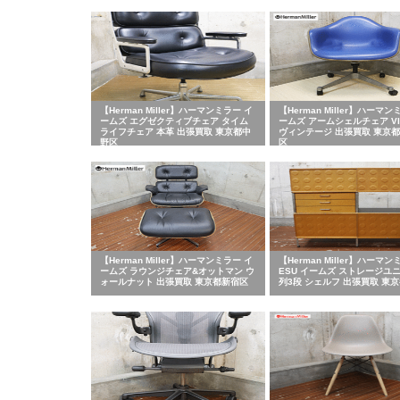
京都世田谷区
【Herman Miller】ハーマンミラー イ
【Herman Miller】ハーマン
ームズ エグゼクティブチェア タイム
ームズ アームシェルチェア VI
ライフチェア 本革 出張買取 東京都中
ヴィンテージ 出張買取 東京
野区
区
【Herman Miller】ハーマンミラー イ
【Herman Miller】ハーマ
ームズ ラウンジチェア&オットマン ウ
ESU イームズ ストレージユニ
ォールナット 出張買取 東京都新宿区
列3段 シェルフ 出張買取 東