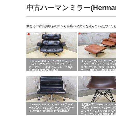
中古ハーマンミラー(Herman 
数ある中古品買取店の中から当店への売却を選んでいただいたお客さま
【Herman Miller】ハーマンミラー イ
【Herman Miller】ハーマン
ームズ ラウンジチェア ブラジリアン
ームズ ラウンジチェア&オッ
ローズウッド 黒革 ヴィンテージ 希少
ラジリアンローズウッド 茶革
出張買取 東京都世田谷区
テージ 超希少 出張買取 東京
区
【Herman Miller】ハーマンミラー イ
【天童木工PLY×Herman Mil
ームズアルミナムグループ エグゼクテ
木工PLY×ハーマンミラー コ
ィブチェア 出張買取 東京都豊島区
ムズ サイドシェルチェア ワ
ース ブラウン 200台限定 出