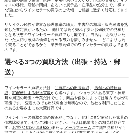
ィスの移転、店舗の閉鎖、あるいは展示品・在庫品の処分まで、 様々
な理由からワインセラーの買取のご依頼・ご相談に数多く対応してきま
した。
リサイクル経験が豊富な修理修繕の職人、中古品の相場・販売経路を熟
知した査定員がいるため、 他社では高く売れず安いお値段での見積り
となる状態のワインセラーの買取でも可能です。 当店は、お譲りいた
だいた大切な家財の価値を高める努力を惜しみません。 どこよりも高
く売ることができるから、業界最高値でのワインセラーの買取もできる
のです。
選べる3つの買取方法（出張・持込・郵
送）
ワインセラーの買取方法は、
ご自宅への出張買取
、
店舗への持込買
取
、
宅配便による郵送買取
から選べます。 ショップのある東京・神奈
川や周辺の埼玉・千葉だけでなく、商品や個数によっては遠方でも出張
可能です。 査定のみでも出張料金は無料なので、他社を利用したこと
のあるお客さまにも大変好評です。
ワインセラーの買取金額の確認だけでなく、他社に査定依頼した家具の
価格比較まで、ぜひご利用ください。 当店は他業者との相見積歓迎で
す。
お電話( 0120-319-622 )
または
メールフォーム
にて無料見積りが可
能です。 もちろん金額に満足できなければ査定後のキャンセルOK。