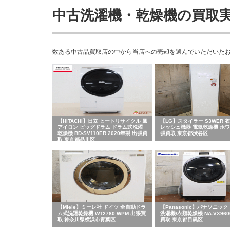
中古洗濯機・乾燥機の買取
数ある中古品買取店の中から当店への売却を選んでいただいた
【HITACHI】日立 ヒートリサイクル 風
【LG】スタイラー S3WER 
アイロン ビッグドラム ドラム式洗濯
レッシュ機器 電気乾燥機 ホワ
乾燥機 BD-SV110ER 2020年製 出張買
張買取 東京都渋谷区
取 東京都品川区
【Miele】ミーレ社 ドイツ 全自動ドラ
【Panasonic】パナソニック
ム式洗濯乾燥機 WT2780 WPM 出張買
洗濯機/衣類乾燥機 NA-VX960
取 神奈川県横浜市青葉区
買取 東京都目黒区