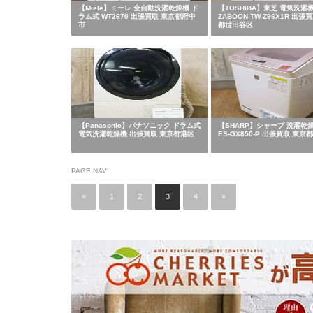
【Miele】ミーレ 全自動洗濯乾燥機 ド
【TOSHIBA】東芝 電気洗濯
ラム式 WT2670 出張買取 東京都府中
ZABOON TW-Z96X1R 出張
市
都世田谷区
【Panasonic】パナソニック ドラム式
【SHARP】シャープ 洗濯乾燥
電気洗濯乾燥機 出張買取 東京都港区
ES-GX850-P 出張買取 東京
PAGE NAVI
«
1
2
3
4
»