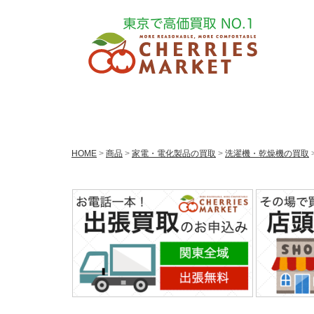
HOME
>
商品
>
家電・電化製品の買取
>
洗濯機・乾燥機の買取