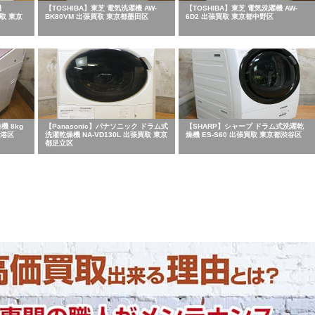
機
【TOSHIBA】東芝 電気洗濯機 AW-
【TOSHIBA】東芝 電気洗濯機 AW-
買取 東京
BK80VM 出張買取 東京都墨田区
6D2 出張買取 東京都中野区
機 8kg
【Panasonic】パナソニック ドラム式
【SHARP】シャープ ドラム式洗濯乾
都港区
洗濯乾燥機 NA-VD130L 出張買取 東京
燥機 ES-S60 出張買取 東京都渋谷区
都足立区