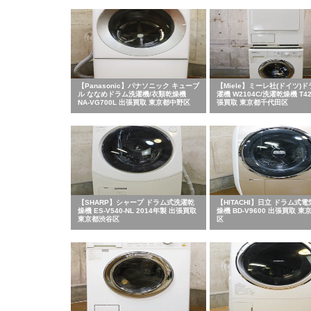
【Panasonic】パナソニック キューブ
【Miele】ミーレ社(ドイツ)ド
ル ななめドラム洗濯機/衣類乾燥機
濯機 W2104C/洗濯乾燥機 T42
NA-VG700L 出張買取 東京都中野区
張買取 東京都千代田区
【SHARP】シャープ ドラム式洗濯乾
【HITACHI】日立 ドラム式
燥機 ES-V540-NL 2014年製 出張買取
燥機 BD-V9600 出張買取 
東京都渋谷区
区