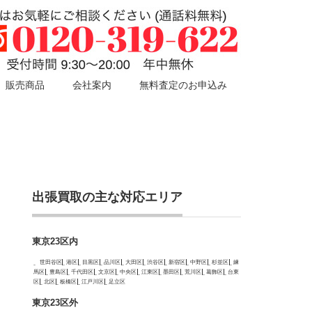
販売商品
会社案内
無料査定のお申込み
出張買取の主な対応エリア
東京23区内
世田谷区
港区
目黒区
品川区
大田区
渋谷区
新宿区
中野区
杉並区
練
馬区
豊島区
千代田区
文京区
中央区
江東区
墨田区
荒川区
葛飾区
台東
区
北区
板橋区
江戸川区
足立区
東京23区外