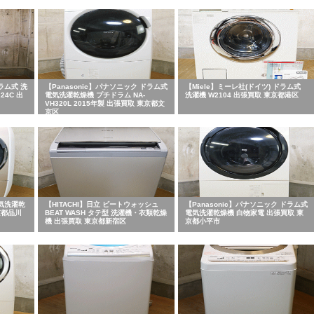
ラム式 洗
【Panasonic】パナソニック ドラム式
【Miele】ミーレ社(ドイツ) ドラム式
24C 出
電気洗濯乾燥機 プチドラム NA-
洗濯機 W2104 出張買取 東京都港区
VH320L 2015年製 出張買取 東京都文
京区
電気洗濯乾
【HITACHI】日立 ビートウォッシュ
【Panasonic】パナソニック ドラム式
東京都品川
BEAT WASH タテ型 洗濯機・衣類乾燥
電気洗濯乾燥機 白物家電 出張買取 東
機 出張買取 東京都新宿区
京都小平市