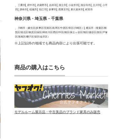
三鷹市
府中市
武蔵野市
吉祥寺
国立市
小金井市
国分寺市
立川市
小平
市
調布市
稲城市
狛江市
多摩市
西東京市
東久留米市
町田市
神奈川県・埼玉県・千葉県
川崎市（麻生区/多摩区/宮前区/高津区/中原区/幸区/川崎区）
横浜市（青葉区/都
筑区/港北区/鶴見区/緑区/神奈川区/西区/中区/南区/保土ヶ谷区/旭区/瀬谷区/泉区/戸塚
区/港南区/磯子区/栄区/金沢区）
※上記以外の地域でも商品内容により出張可能です。
商品の購入はこちら
モデルルーム展示品・中古美品のブランド家具のみ販売