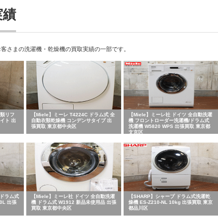
実績
お客さまの洗濯機・乾燥機の買取実績の一部です。
衣類リフ
【Miele】ミーレ T4224C ドラム式 全
【Miele】ミーレ社 ドイツ 全自動洗濯
イト 出
自動衣類乾燥機 コンデンサタイプ 出
機 フロントローダー洗濯機/ドラム式
張買取 東京都中央区
洗濯機 W5820 WPS 出張買取 東京都
文京区
 ドラム式
【Miele】ミーレ社 ドイツ 全自動洗濯
【SHARP】シャープ ドラム式洗濯乾
0L 出張
機 ドラム式 W1912 新品未使用品 出張
燥機 ES-Z210-NL 10kg 出張買取 東京
買取 東京都中央区
都品川区